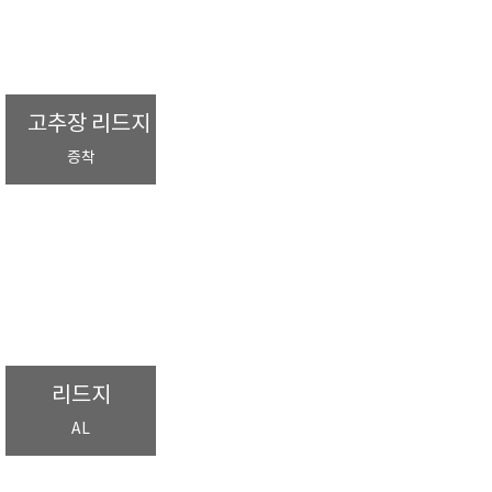
고추장 리드지
증착
리드지
AL