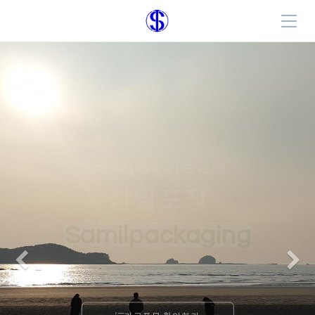
포장지전문 가공업체
삼일포장
Samilpackaging
Previous
N